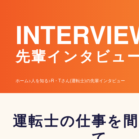
INTERVIE
先輩インタビュ
ホーム
>
人を知る
>
R・Tさん(運転士)の先輩インタビュー
運転士の仕事を間
て