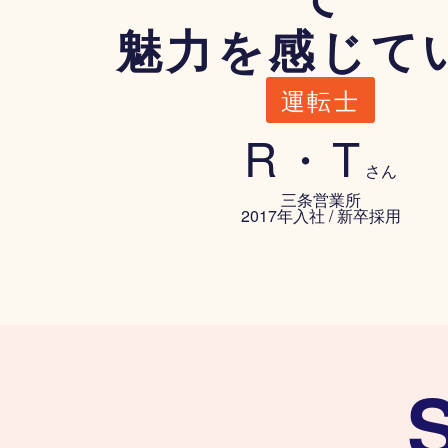
魅力を感じて
運転士
R・T
三条営業所
2017年入社 / 新卒採用