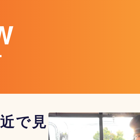
W
ー
近で見